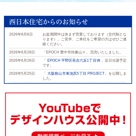
2026年8月6日
お盆期間中は休まず営業しております（交代制とな
ります）。ご見学、ご来社をご希望の方はぜひご連
絡ください。
2026年6月29日
「EPOCH 豊中市待兼山Ⅱ」
完売いたしました。
2026年6月26日
「
EPOCH 平野区長吉六反1丁目Ⅷ
」
近日分譲予定
です。
2026年5月25日
「
大阪狭山市東池尻5丁目 PROJECT
」
を公開しま
した。
2026年5月25日
「
大阪狭山市池尻自由丘3丁目 PROJECT
」
を公開
しました。
2026年5月20日
「
EPOCH 八尾市跡部本町1丁目
」
分譲開始しまし
た。
2026年4月28日
「
EPOCH 生野区生野西3丁目
」
を公開しました。
2026年4月3日
「 EPOCH 平野区長吉長原東1丁目」
完売いたしま
した。
2026年3月6日
「 EPOCH 平野区長吉長原2丁目」
完売いたしまし