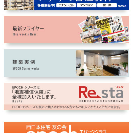
2025年9月1日
「
【建築条件なし売土地】大阪狭山市大野台6丁目
」
限定1区画誕生！
2025年8月7日
「
EPOCH 八尾市跡部本町1丁目
」
を公開しまし
た。
2025年8月7日
「
EPOCH 藤井寺市道明寺1丁目
」
新デザインハ
ウス見学会開催中！
2025年6月17日
「
EPOCH 富田林寺内町
」
を公開しました。