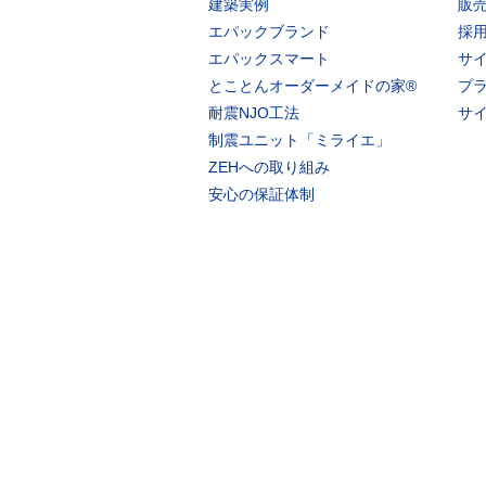
建築実例
販
エパックブランド
採
エパックスマート
サ
とことんオーダーメイドの家®
プ
耐震NJO工法
サ
制震ユニット「ミライエ」
ZEHへの取り組み
安心の保証体制