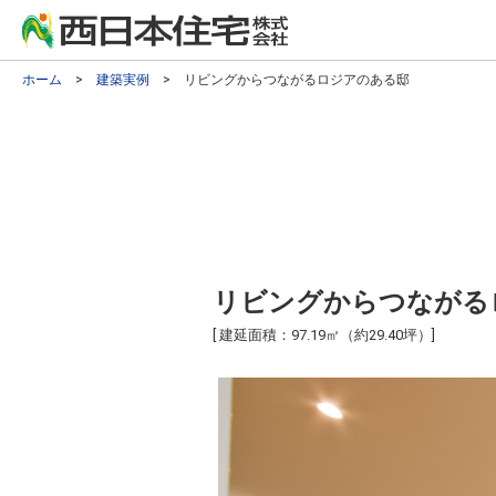
ホーム
>
建築実例
> リビングからつながるロジアのある邸
リビングからつながる
[ 建延面積：97.19㎡（約29.40坪）]