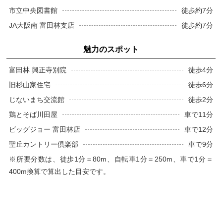
市立中央図書館
徒歩約7分
JA大阪南 富田林支店
徒歩約7分
魅力のスポット
富田林 興正寺別院
徒歩4分
旧杉山家住宅
徒歩6分
じないまち交流館
徒歩2分
鶏とそば川田屋
車で11分
ビッグジョー 富田林店
車で12分
聖丘カントリー倶楽部
車で9分
※所要分数は、徒歩1分＝80m、自転車1分＝250m、車で1分＝
400m換算で算出した目安です。