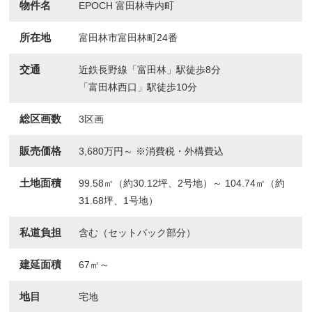
物件名
EPOCH 富田林寺内町
所在地
富田林市富田林町24番
交通
近鉄長野線「富田林」駅徒歩8分
「富田林西口」駅徒歩10分
総区画数
3区画
販売価格
3,680万円～ ※消費税・外構費込
土地面積
99.58㎡（約30.12坪、2号地）～ 104.74㎡（約
31.68坪、1号地）
私道負担
含む（セットバック部分）
建延面積
67㎡～
地目
宅地