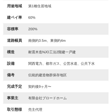
用途地域
第1種住居地域
建ペイ率
60%
容積率
200%
道路幅員
南側約3.5m、東側約4m
構造
耐震木造NJO工法2階建一戸建
設備
関西電力、都市ガス、公営水道、公共下水
備考
伝統的建造物群保存地区
完成予定
契約後9ヶ月〜
事業主
有限会社ブロードホーム
取引態様
売主代理