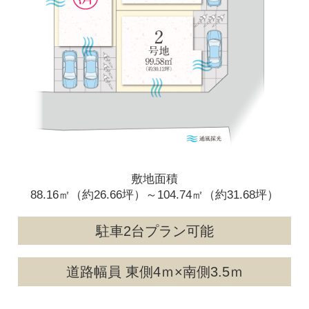
敷地面積
88.16㎡（約26.66坪）～104.74㎡（約31.68坪）
駐車2台プラン可能
道路幅員 東側4ｍ×南側3.5ｍ