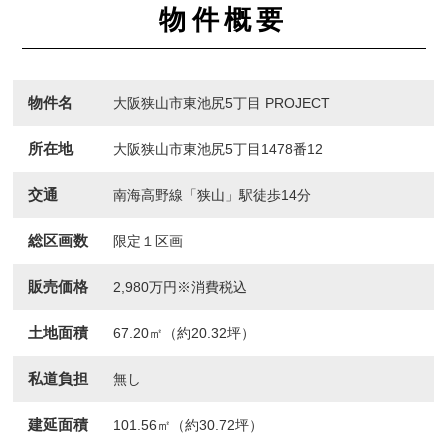
物件概要
物件名
大阪狭山市東池尻5丁目 PROJECT
所在地
大阪狭山市東池尻5丁目1478番12
交通
南海高野線「狭山」駅徒歩14分
総区画数
限定１区画
販売価格
2,980万円※消費税込
土地面積
67.20㎡（約20.32坪）
私道負担
無し
建延面積
101.56㎡（約30.72坪）