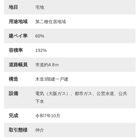
地目
宅地
用途地域
第二種住居地域
建ペイ率
60%
容積率
192%
道路幅員
市道約4.8ｍ
構造
木造3階建一戸建
設備
電気（大阪ガス）、都市ガス、公営水道、公共
下水
完成
令和7年10月
取引態様
仲介