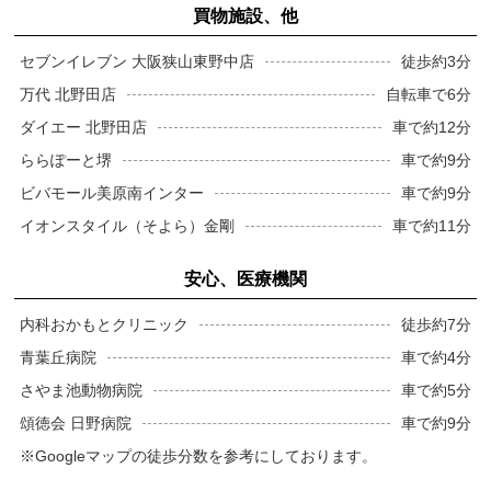
買物施設、他
セブンイレブン 大阪狭山東野中店
徒歩約3分
万代 北野田店
自転車で6分
ダイエー 北野田店
車で約12分
ららぽーと堺
車で約9分
ビバモール美原南インター
車で約9分
イオンスタイル（そよら）金剛
車で約11分
安心、医療機関
内科おかもとクリニック
徒歩約7分
青葉丘病院
車で約4分
さやま池動物病院
車で約5分
頌徳会 日野病院
車で約9分
※Googleマップの徒歩分数を参考にしております。