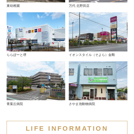
東幼稚園
万代 北野田店
ららぽーと堺
イオンスタイル（そよら）金剛
青葉丘病院
さやま池動物病院
LIFE INFORMATION